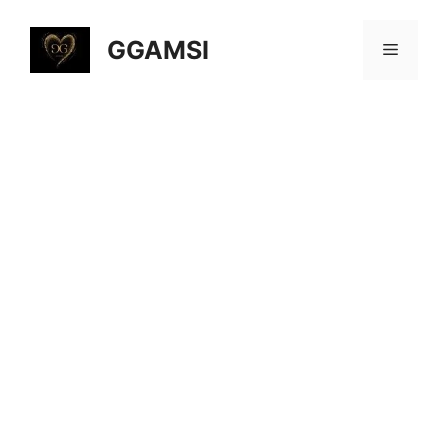
컨
텐
GGAMSI
메
츠
로
뉴
건
너
뛰
기