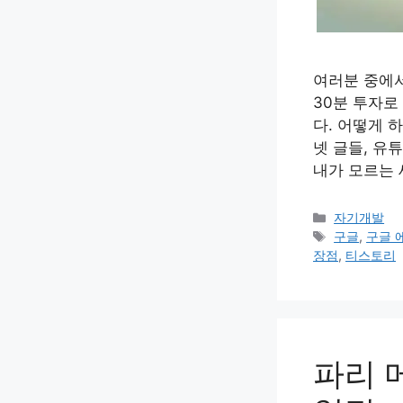
여러분 중에서는
30분 투자로
다. 어떻게 
넷 글들, 유
내가 모르는 
카
자기개발
테
태
구글
,
구글 
고
그
장점
,
티스토리
리
파리 