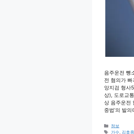
음주운전 뺑소
전 혐의가 빠
앙지검 형사5
상), 도로교
상 음주운전 
중법’의 발의
카
정보
테
태
가수
,
김호