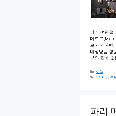
파리 여행을 
메트로(Met
로 라인 4번,
대성당을 방문
부와 탑에 오
카
여행
테
태
5박6일
,
루
고
그
리
파리 