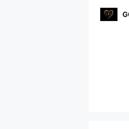
컨
텐
G
츠
로
건
너
뛰
기