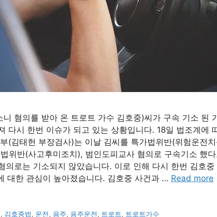
니 혐의를 받아 온 트로트 가수 김호중)씨가 구속 기소 된
져 다시 한번 이슈가 되고 있는 상황입니다. 18일 법조계에
부(김태헌 부장검사)는 이날 김씨를 특가법위반(위험운전치
통법위반(사고후미조치), 범인도피교사 혐의로 구속기소 했다
혐의로는 기소되지 않았습니다. 이로 인해 다시 한번 김호중 
에 대한 관심이 높아졌습니다. 김호중 사건과 …
Read more
중
,
김호중법
,
운전
,
음주
,
음주운전
,
트로트
,
트로트가수