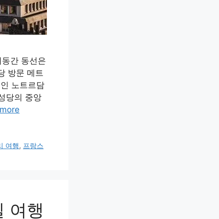
이동간 동선은
당 방문 메트
축물인 노트르담
대성당의 중앙
 more
리 여행
,
프랑스
일 여행