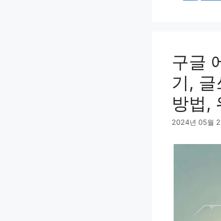
고
그
리
구글 
기, 
방법,
2024년 05월 