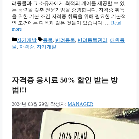
려동물과 그 소유자에게 최적의 케어를 제공할 수 있
는 능력을 갖춘 전문가임을 증명합니다. 자격증 취득
을 위한 기본 조건 자격증 취득을 위해 필요한 기본적
인 조건에는 다음과 같은 것들이 있습니다: …
Read
more
카
태
자기개발
동물
,
반려동물
,
반려동물관리
,
애완동
테
그
물
,
자격증
,
자기개발
고
리
자격증 응시료 50% 할인 받는 방
법!!!
2024년 03월 29일
작성자:
MANAGER