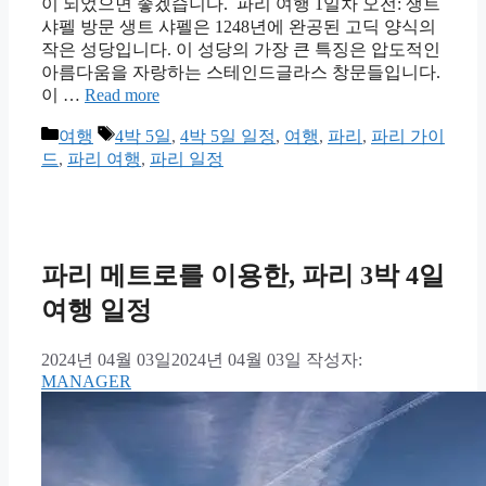
이 되었으면 좋겠습니다. 파리 여행 1일차 오전: 생트
샤펠 방문 생트 샤펠은 1248년에 완공된 고딕 양식의
작은 성당입니다. 이 성당의 가장 큰 특징은 압도적인
아름다움을 자랑하는 스테인드글라스 창문들입니다.
이 …
Read more
카
태
여행
4박 5일
,
4박 5일 일정
,
여행
,
파리
,
파리 가이
테
그
드
,
파리 여행
,
파리 일정
고
리
파리 메트로를 이용한, 파리 3박 4일
여행 일정
2024년 04월 03일
2024년 04월 03일
작성자:
MANAGER