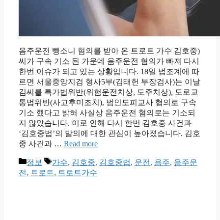
음주운전 뺑소니 혐의를 받아 온 트로트 가수 김호중)
씨가 구속 기소 된 가운데 음주운전 혐의가 빠져 다시
한번 이슈가 되고 있는 상황입니다. 18일 법조계에 따
르면 서울중앙지검 형사5부(김태헌 부장검사)는 이날
김씨를 특가법위반(위험운전치상, 도주치상), 도로교
통법위반(사고후미조치), 범인도피교사 혐의로 구속
기소 했다고 밝혀 사실상 음주운전 혐의로는 기소되
지 않았습니다. 이로 인해 다시 한번 김호중 사건과
‘김호중법’의 발의에 대한 관심이 높아졌습니다. 김호
중 사건과 …
Read more
카
태
정보
가수
,
김호중
,
김호중법
,
운전
,
음주
,
음주운
테
그
전
,
트로트
,
트로트가수
고
리