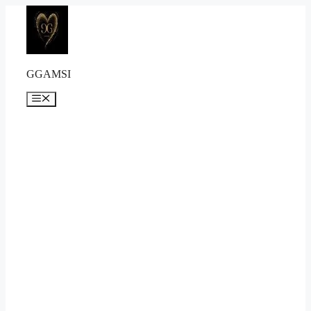
컨
텐
츠
로
건
GGAMSI
너
뛰
메
뉴
기