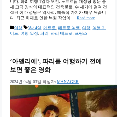
니다. 파리 여행 1일차 오전: 노트르담 대성당 방문 중
세 고딕 양식의 대표적인 건축물로, 수 세기에 걸쳐 건
설된 이 대성당은 역사적, 예술적 가치가 매우 높습니
다. 최근 화재로 인한 복원 작업이 …
Read more
카
태
여행
3박 4일
,
메트로
,
메트로 여행
,
여행
,
여행 가
테
그
이드
,
여행 일정
,
파리
,
파리 메트로
,
프랑스
고
리
‘아멜리에’, 파리를 여행하기 전에
보면 좋은 영화
2024년 04월 03일
작성자:
MANAGER