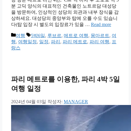
분 고딕 양식의 대표적인 건축물인 노트르담 대성당
을 방문하여, 인상적인 성당의 외관과 내부 장식을 감
상하세요. 대성당의 중앙부와 탑에 오를 수도 있습니
다(탑 입장 시 별도의 입장료가 있을 …
Read more
카
태
여행
5박6일
,
루브르
,
메트로 여행
,
몽마르트
,
여
테
그
행
,
여행일정
,
일정
,
파리
,
파리 메트로
,
파리 여행
,
프
고
랑스
리
파리 메트로를 이용한, 파리 4박 5일
여행 일정
2024년 04월 03일
작성자:
MANAGER