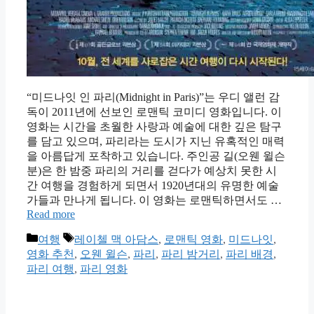
“미드나잇 인 파리(Midnight in Paris)”는 우디 앨런 감
독이 2011년에 선보인 로맨틱 코미디 영화입니다. 이
영화는 시간을 초월한 사랑과 예술에 대한 깊은 탐구
를 담고 있으며, 파리라는 도시가 지닌 유혹적인 매력
을 아름답게 포착하고 있습니다. 주인공 길(오웬 윌슨
분)은 한 밤중 파리의 거리를 걷다가 예상치 못한 시
간 여행을 경험하게 되면서 1920년대의 유명한 예술
가들과 만나게 됩니다. 이 영화는 로맨틱하면서도 …
Read more
카
태
여행
레이첼 맥 아담스
,
로맨틱 영화
,
미드나잇
,
테
그
영화 추천
,
오웬 윌슨
,
파리
,
파리 밤거리
,
파리 배경
,
고
파리 여행
,
파리 영화
리