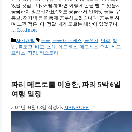
있을 것입니다. 어떻게 하면 이렇게 돈을 벌 수 있을지
궁금하지 않으신가요? 저도 궁금해서 인터넷 글들, 유
튜브, 전자책 등을 통해 공부해보았습니다. 공부를 하
며 느낀 점은 ‘아, 정말 내가 모르는 세상이 있었구나.
…
Read more
카
태
자기개발
구글
,
구글 에드센스
,
글쓰기
,
단점
,
방
테
그
법
,
블로그
,
비교
,
소개
,
에드센스
,
에드센스 수익
,
워드
고
프레스
,
장점
,
티스토리
리
파리 메트로를 이용한, 파리 5박 6일
여행 일정
2024년 04월 03일
작성자:
MANAGER