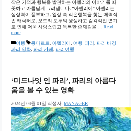
작은 기적과 행복을 발견하는 아멜리의 이야기를 따
뜻하고 아름답게 그려냅니다. “아멜리에” 아멜리는
상상력이 풍부하고, 일상 속 작은행복을 찾는 매력적
인 캐릭터로, 오드리 토투의 생생하고 감각적인 연기
로 인해 더욱 사랑스럽고 독특한 존재감을 …
Read
more
카
태
여행
몽마르트
,
아멜리에
,
여행
,
파리
,
파리 배경
,
테
그
파리 영화
,
파리 카페
,
파리여행
고
리
‘미드나잇 인 파리’, 파리의 아름다
움을 볼 수 있는 영화
2024년 04월 01일
작성자:
MANAGER