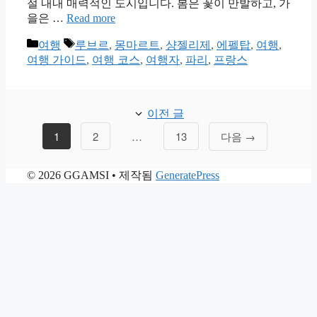
절 내내 매력적인 도시입니다. 봄은 꽃이 만발하고, 가
을은 …
Read more
카
태
여행
루브르
,
몽마르트
,
샹젤리제
,
에펠탑
,
여행
,
테
그
여행 가이드
,
여행 코스
,
여행자
,
파리
,
프랑스
고
리
이전 글
페
페
페
1
2
…
13
다음
→
이
이
이
지
지
지
© 2026 GGAMSI
• 제작됨
GeneratePress