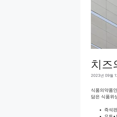
치즈
2023년 09월 
식품의약품안전
담은 식품위
즉석판
요트•