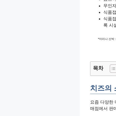
무인자
식품접
식품접
록 시
*마리나 선박 : 
목차
치즈의 
요즘 다양한 
매점에서 판매