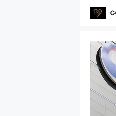
컨
텐
G
츠
로
건
너
뛰
기