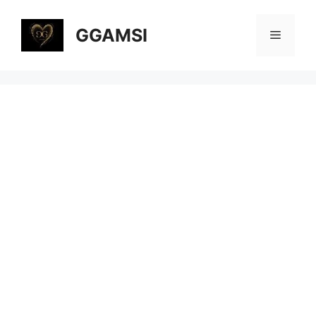
컨
텐
GGAMSI
메
츠
로
뉴
건
너
뛰
기