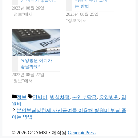
중 어디가 좋을까?!
병원비 부담 줄이
는 방법
2023년 08월 26일
"정보"에서
2023년 08월 25일
"정보"에서
요양병원 어디가
좋을까요?
2023년 08월 27일
"정보"에서
카
태
정보
간병비
,
병실차액
,
본인부담금
,
요양병원
,
입
테
그
원비
고
본인부담상한제 사전급여를 이용해 병원비 부담 줄
리
이는 방법
© 2026 GGAMSI
• 제작됨
GeneratePress