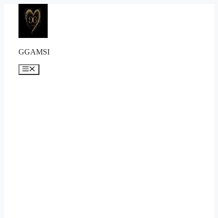
컨
텐
츠
로
건
GGAMSI
너
뛰
메
뉴
기