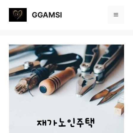
컨
텐
GGAMSI
메
츠
로
뉴
건
너
뛰
기