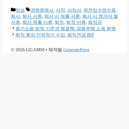
카
태
정보
경력증명서
,
사직
,
사직서
,
원천징수영수증
,
테
그
퇴사
,
퇴사 서류
,
퇴사 시 제출 서류
,
퇴사 시 챙겨야 할
고
서류
,
퇴사 제출 서류
,
퇴직
,
퇴직 서류
,
퇴직금
리
층간소음 법적 기준과 해결책: 공동주택 소음 분쟁
퇴직 후의 안정적인 수입, 퇴직연금 IRP
© 2026 GGAMSI
• 제작됨
GeneratePress