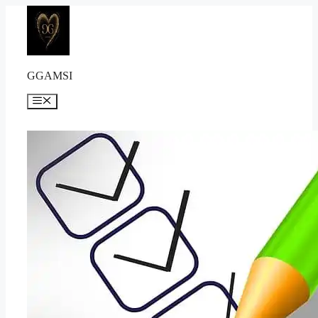
컨
텐
츠
로
건
GGAMSI
너
뛰
메
뉴
기