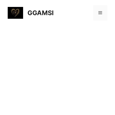
컨
텐
GGAMSI
메
츠
로
뉴
건
너
뛰
기