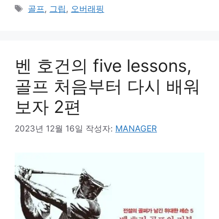
테
태
골프
,
그립
,
오버래핑
고
그
리
벤 호건의 five lessons,
골프 처음부터 다시 배워
보자 2편
2023년 12월 16일
작성자:
MANAGER