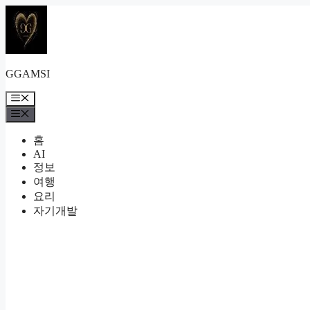
컨
텐
츠
로
건
GGAMSI
너
뛰
메
뉴
기
메
뉴
홈
AI
정보
여행
요리
자기개발