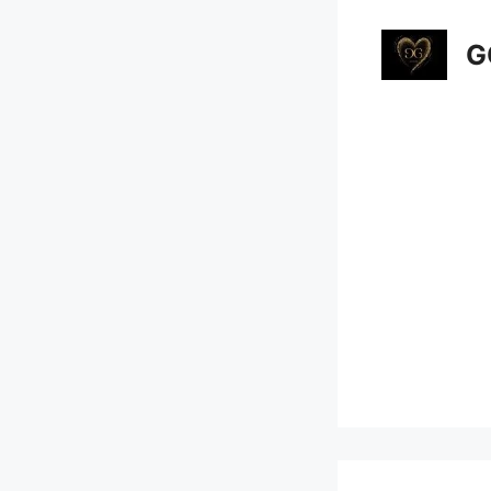
컨
텐
G
츠
로
건
너
뛰
기