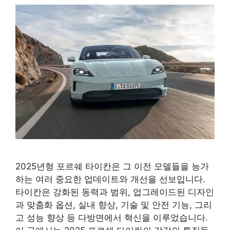
2025년형 포르쉐 타이칸은 그 이전 모델들을 능가
하는 여러 중요한 업데이트와 개선을 선보입니다.
타이칸은 강화된 동력과 범위, 업그레이드된 디자인
과 맞춤화 옵션, 실내 향상, 기술 및 안전 기능, 그리
고 성능 향상 등 다방면에서 혁신을 이루었습니다.